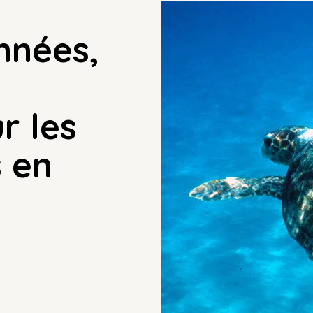
nnées,
r les
 en