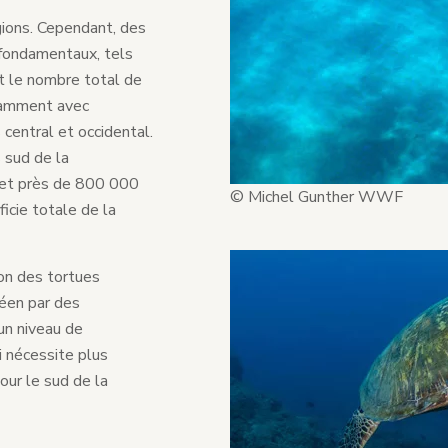
gions. Cependant, des
 fondamentaux, tels
 et le nombre total de
tamment avec
 central et occidental.
 sud de la
 et près de 800 000
© Michel Gunther WWF
ficie totale de la
ion des tortues
néen par des
un niveau de
ui nécessite plus
our le sud de la