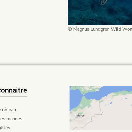
© Magnus Lundgren Wild Won
connaitre
 réseau
es marines
lités